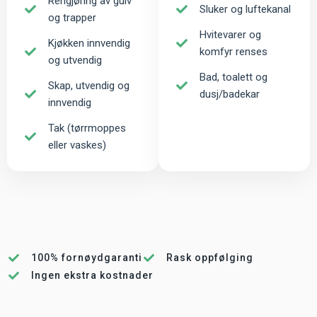
Rengjøring av gulv
Sluker og luftekanal
og trapper
Hvitevarer og
Kjøkken innvendig
komfyr renses
og utvendig
Bad, toalett og
Skap, utvendig og
dusj/badekar
innvendig
Tak (tørrmoppes
eller vaskes)
100% fornøydgaranti
Rask oppfølging
Ingen ekstra kostnader