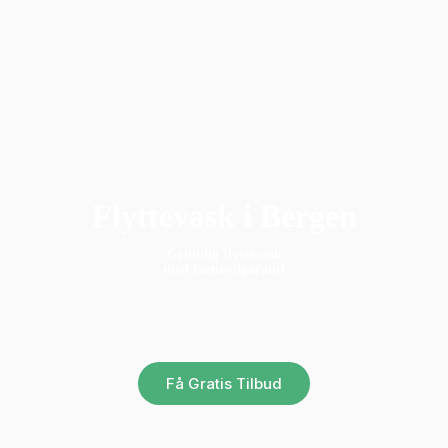
Flyttevask i Bergen
Grundig flyttevask
med fornøydgaranti
Få Gratis Tilbud